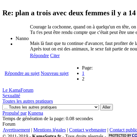
Re: plan a trois avec deux femmes
il y a 1
Courage la cochonne, quand on à quelqu'un en tête, on pe
Tu t'es peut être rendu compte que c'était peut être une e
Nanno
Mais là faut que tu continue d'avancer, faut profiter de
Après tout on est des animaux, le sexe fait partie de nou
Répondre
Citer
Page:
Répondre au sujet
Nouveau sujet
1
2
Le KamaForum
Sexualité
Toutes les autres pratiques
Propulsé par
Kunena
Temps de génération de la page: 0.08 secondes
Forum
Avertissement
|
Mentions légales
|
Contact webmaster
|
Contact public
© 2011-2019 -
KamaSutra.fr
- Tous droits réservés -