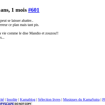
4 ans, 1 mois
#601
ut se laisser abattre..
rreur ce plan mais tant pis.
 la vie comme le dise Mandio et zouzou!!
s...
ité
|
Insolite
|
Kamablog
|
Sélection livres
|
Musiques du KamaSutra
|
Pl