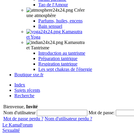
Tao de l'Amour
Créer
une atmosphère
Parfums, huiles, encens
Bain sensuel
Kamasutra
et Yoga
Kamasutra
et Tantrisme
Introduction au tantrisme
Préparation tantrique
Respiration tantrique
Les sept chakras de l'énergie
Boutique sxe.fr
Index
Sujets récents
Recherche
Bienvenue,
Invité
Nom d'utilisateur
Mot de passe:
Mot de passe perdu ?
Nom d'utilisateur perdu ?
Le KamaForum
Sexualité