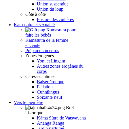
Union suspendue
Union du loup
Côte à côte
Posture des cuillères
Kamasutra et sexualité
Kamasutra pour
faire les bébés
Kamasutra de la femme
enceinte
Préparer son corps
Zones érogènes
Yoni et Lingam
Autres zones érogènes du
corps
Caresses intimes
Baiser érotique
Fellation
Cunnilingus
Soixante-neuf
Vers le bien-être
Bref
historique
Kâma Sûtra de Vatsyayana
Ananga Ranga
Jardin parfumé