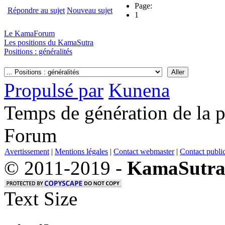
Page:
Répondre au sujet
Nouveau sujet
1
Le KamaForum
Les positions du KamaSutra
Positions : généralités
Propulsé par
Kunena
Temps de génération de la 
Forum
Avertissement
|
Mentions légales
|
Contact webmaster
|
Contact public
© 2011-2019 -
KamaSutra
Text Size