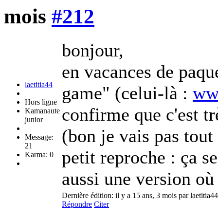
mois
#212
bonjour,
en vacances de paqu
laetitia44
game" (celui-là :
ww
Hors ligne
confirme que c'est trè
Kamanaute
junior
(bon je vais pas to
Message:
21
petit reproche : ça se
Karma: 0
aussi une version où
Dernière édition: il y a 15 ans, 3 mois par laetitia44
Répondre
Citer