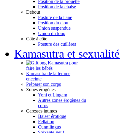
Position de la brouette
Position de la chaise
Debout
Posture de la liane
Position du clou
Union suspendue
Union du loup
Côte à côte
Posture des cuillères
Kamasutra et sexualité
Kamasutra pour
faire les bébés
Kamasutra de la femme
enceinte
Préparer son corps
Zones érogènes
Yoni et Lingam
Autres zones érogènes du
corps
Caresses intimes
Baiser érotique
Fellation
Cunnilingus
Soixante-neuf