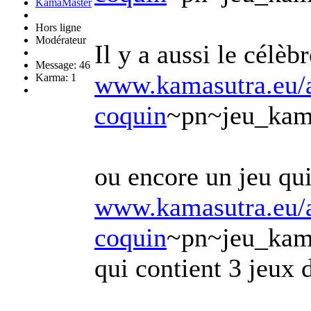
KamaMaster
Hors ligne
Modérateur
Il y a aussi le cél
Message: 46
www.kamasutra.eu/a
Karma: 1
coquin
~pn~jeu_kam
ou encore un jeu qui
www.kamasutra.eu/a
coquin
~pn~jeu_kama
qui contient 3 jeux d