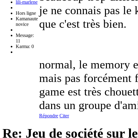
lili-marlene
je ne connais pas le
Hors ligne
Kamanaute
que c'est très bien.
novice
Message:
11
Karma: 0
normal, le memory es
mais pas forcément fa
game est très choue
dans un groupe d'ami
Répondre
Citer
Re: Jeu de société sur 