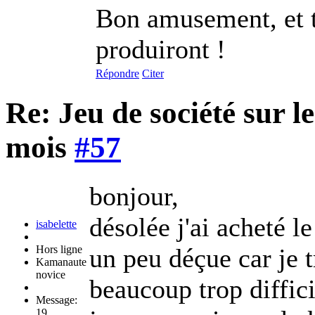
Bon amusement, et te
produiront !
Répondre
Citer
Re: Jeu de société sur 
mois
#57
bonjour,
désolée j'ai acheté 
isabelette
Hors ligne
un peu déçue car je t
Kamanaute
novice
beaucoup trop diffici
Message:
19