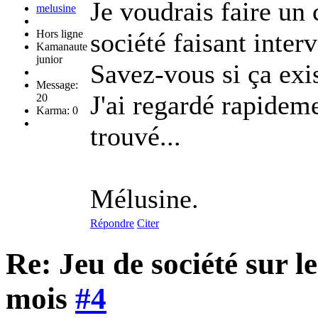
Je voudrais faire un
melusine
Hors ligne
société faisant inter
Kamanaute
junior
Savez-vous si ça exi
Message:
J'ai regardé rapideme
20
Karma: 0
trouvé...
Mélusine.
Répondre
Citer
Re: Jeu de société sur 
mois
#4