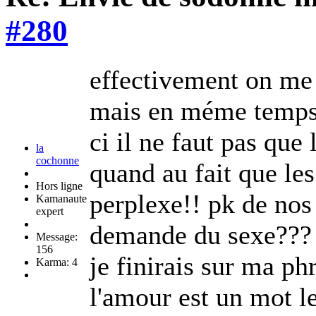
#280
effectivement on me d
mais en méme temps 
ci il ne faut pas que 
la
cochonne
quand au fait que les
Hors ligne
perplexe!! pk de nos
Kamanaute
expert
demande du sexe??? 
Message:
156
je finirais sur ma phr
Karma: 4
l'amour est un mot le