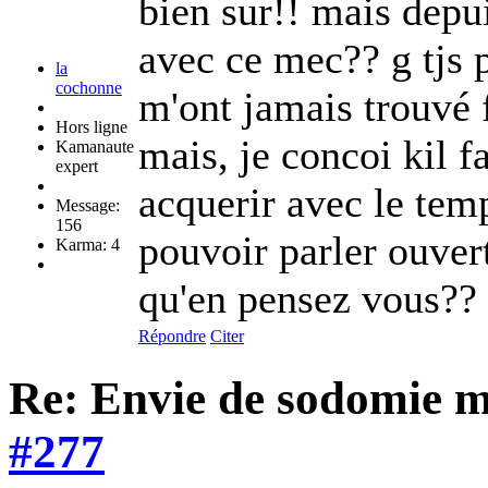
bien sur!! mais depu
avec ce mec?? g tjs p
la
cochonne
m'ont jamais trouvé f
Hors ligne
mais, je concoi kil 
Kamanaute
expert
acquerir avec le tem
Message:
156
pouvoir parler ouver
Karma: 4
qu'en pensez vous??
Répondre
Citer
Re: Envie de sodomie 
#277