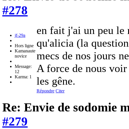
#278
en fait j'ai un peu
jf-29a
qu'alicia (la questio
Hors ligne
Kamanaute
mecs de nos jours ne
novice
A force de nous voir
Message:
12
Karma: 1
les gêne.
Répondre
Citer
Re: Envie de sodomie 
#279