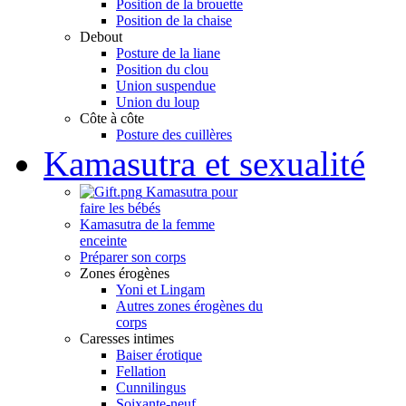
Position de la brouette
Position de la chaise
Debout
Posture de la liane
Position du clou
Union suspendue
Union du loup
Côte à côte
Posture des cuillères
Kamasutra et sexualité
Kamasutra pour
faire les bébés
Kamasutra de la femme
enceinte
Préparer son corps
Zones érogènes
Yoni et Lingam
Autres zones érogènes du
corps
Caresses intimes
Baiser érotique
Fellation
Cunnilingus
Soixante-neuf