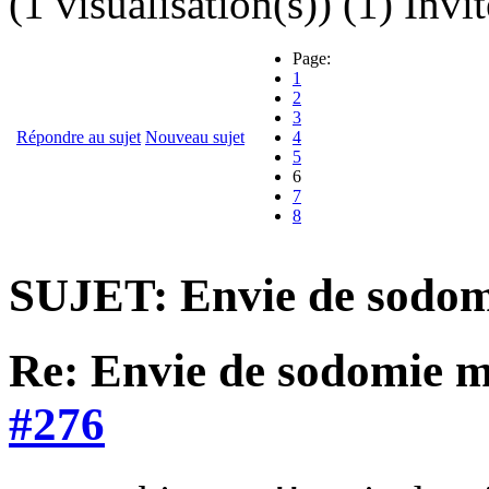
(1 visualisation(s)) (1) Invit
Page:
1
2
3
Répondre au sujet
Nouveau sujet
4
5
6
7
8
SUJET: Envie de sodom
Re: Envie de sodomie 
#276