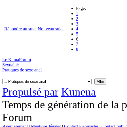
Page:
1
2
3
Répondre au sujet
Nouveau sujet
4
5
6
7
8
Le KamaForum
Sexualité
Pratiques de sexe anal
Propulsé par
Kunena
Temps de génération de la 
Forum
Avertissement
|
Mentions légales
|
Contact webmaster
|
Contact public