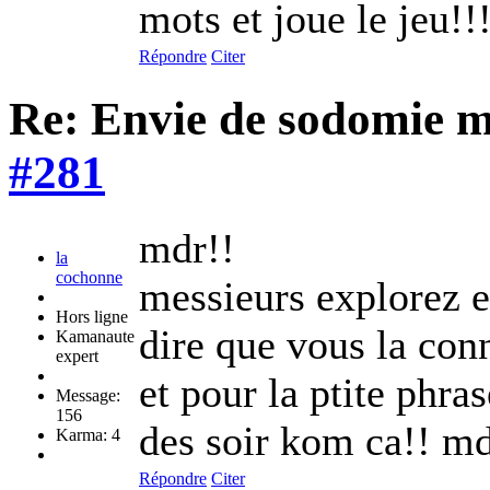
mots et joue le jeu!!!
Répondre
Citer
Re: Envie de sodomie 
#281
mdr!!
la
cochonne
messieurs explorez 
Hors ligne
dire que vous la conn
Kamanaute
expert
et pour la ptite phras
Message:
156
des soir kom ca!! m
Karma: 4
Répondre
Citer