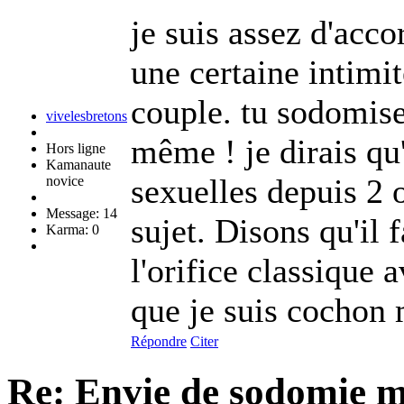
je suis assez d'acco
une certaine intimi
couple. tu sodomise
vivelesbretons
même ! je dirais qu'
Hors ligne
Kamanaute
sexuelles depuis 2 
novice
Message: 14
sujet. Disons qu'il 
Karma: 0
l'orifice classique a
que je suis cochon 
Répondre
Citer
Re: Envie de sodomie 