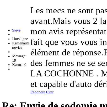
Les mecs ne sont pas
avant.Mais vous 2 la 
mon avis représentat
Steve
Hors ligne
fait que vous vous in
Kamanaute
novice
élément de réponse.
Message:
des femmes ne se ser
19
Karma: 0
LA COCHONNE . Ma
et capable d'auto dé
Répondre
Citer
Re: Envie de sodomie 