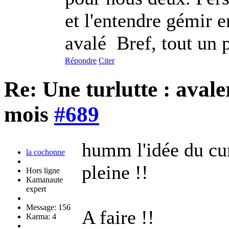
et l'entendre gémir e
avalé
Bref, tout un p
Répondre
Citer
Re: Une turlutte : aval
mois
#689
humm l'idée du cu
la cochonne
pleine !!
Hors ligne
Kamanaute
expert
Message: 156
A faire !!
Karma: 4