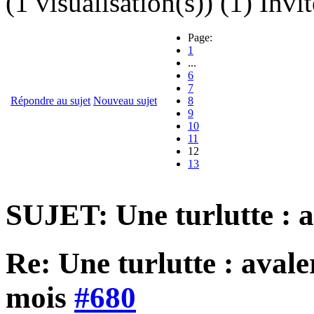
(1 visualisation(s)) (1) Invit
Page:
1
...
6
7
Répondre au sujet
Nouveau sujet
8
9
10
11
12
13
SUJET: Une turlutte : a
Re: Une turlutte : aval
mois
#680