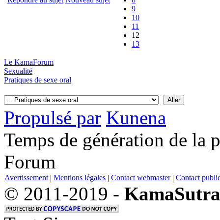
9
10
11
12
13
Le KamaForum
Sexualité
Pratiques de sexe oral
Propulsé par
Kunena
Temps de génération de la 
Forum
Avertissement
|
Mentions légales
|
Contact webmaster
|
Contact public
© 2011-2019 -
KamaSutra