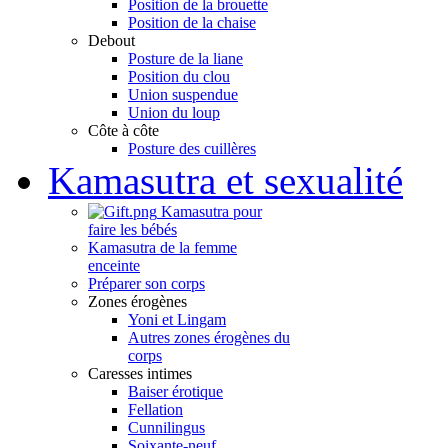
Position de la brouette
Position de la chaise
Debout
Posture de la liane
Position du clou
Union suspendue
Union du loup
Côte à côte
Posture des cuillères
Kamasutra et sexualité
Kamasutra pour
faire les bébés
Kamasutra de la femme
enceinte
Préparer son corps
Zones érogènes
Yoni et Lingam
Autres zones érogènes du
corps
Caresses intimes
Baiser érotique
Fellation
Cunnilingus
Soixante-neuf