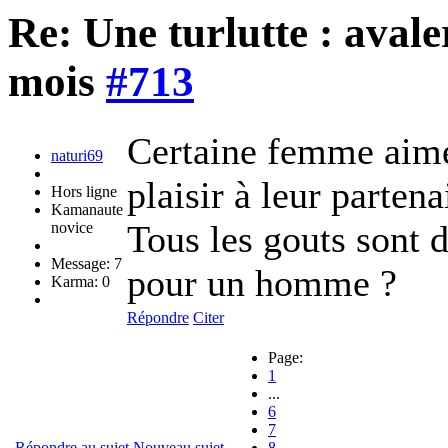
Re: Une turlutte : aval
mois
#713
Certaine femme aime 
naturi69
plaisir à leur partena
Hors ligne
Kamanaute
Tous les gouts sont d
novice
Message: 7
pour un homme ?
Karma: 0
Répondre
Citer
Page:
1
...
6
7
Répondre au sujet
Nouveau sujet
8