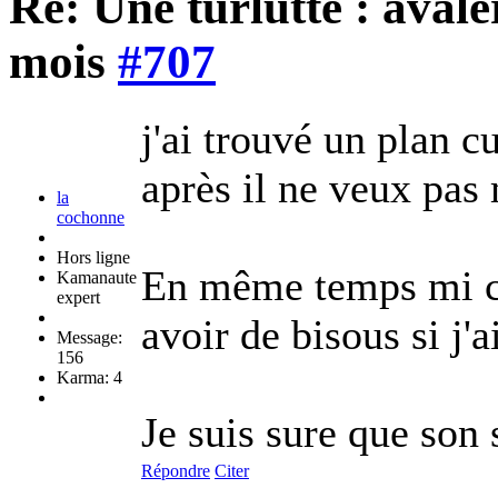
Re: Une turlutte : aval
mois
#707
j'ai trouvé un plan c
après il ne veux pas
la
cochonne
Hors ligne
En même temps mi ca
Kamanaute
expert
avoir de bisous si j'
Message:
156
Karma: 4
Je suis sure que son
Répondre
Citer