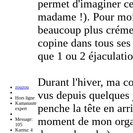
permet d'imaginer ce
madame !). Pour moi 
beaucoup plus créme
copine dans tous se
que 1 ou 2 éjaculatio
Durant l'hiver, ma c
zouzou
vus depuis quelques j
Hors ligne
Kamanaute
penche la tête en arr
expert
moment de mon orgas
Message:
105
Karma: 4