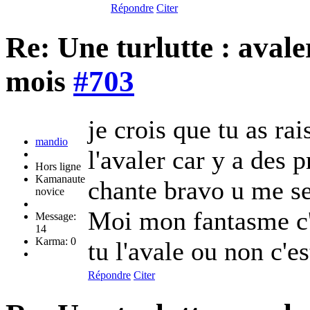
Répondre
Citer
Re: Une turlutte : aval
mois
#703
je crois que tu as r
mandio
l'avaler car y a des p
Hors ligne
Kamanaute
chante bravo u me s
novice
Moi mon fantasme c'e
Message:
14
Karma: 0
tu l'avale ou non c'e
Répondre
Citer