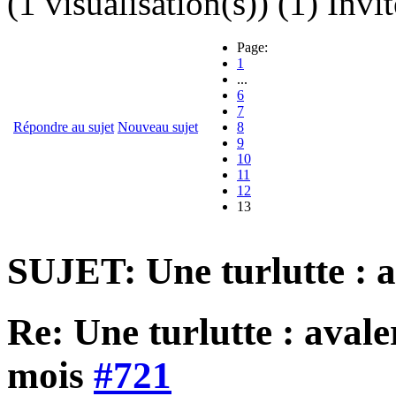
(1 visualisation(s)) (1) Invit
Page:
1
...
6
7
Répondre au sujet
Nouveau sujet
8
9
10
11
12
13
SUJET: Une turlutte : a
Re: Une turlutte : aval
mois
#721