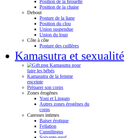
Position de la brouette
Position de la chaise
Debout
Posture de la liane
Position du clou
Union suspendue
Union du loup
Côte à côte
Posture des cuillères
Kamasutra et sexualité
Kamasutra pour
faire les bébés
Kamasutra de la femme
enceinte
Préparer son corps
Zones érogènes
Yoni et Lingam
Autres zones érogènes du
corps
Caresses intimes
Baiser érotique
Fellation
Cunnilingus
Soixante-neuf