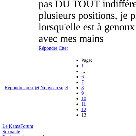
pas DU TOUT indiffér
plusieurs positions, je 
lorsqu'elle est à genoux
avec mes mains
Répondre
Citer
Page:
1
...
6
7
Répondre au sujet
Nouveau sujet
8
9
10
11
12
13
Le KamaForum
Sexualité