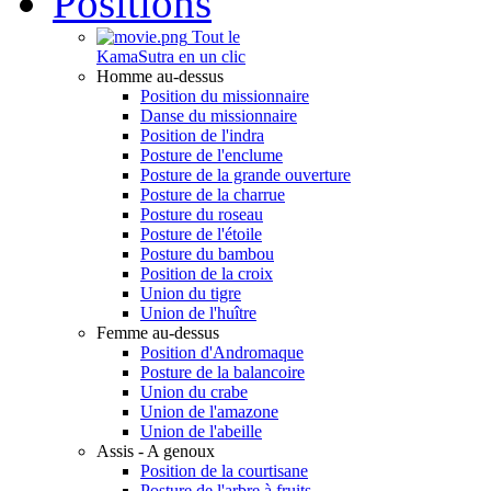
Positions
Tout le
KamaSutra en un clic
Homme au-dessus
Position du missionnaire
Danse du missionnaire
Position de l'indra
Posture de l'enclume
Posture de la grande ouverture
Posture de la charrue
Posture du roseau
Posture de l'étoile
Posture du bambou
Position de la croix
Union du tigre
Union de l'huître
Femme au-dessus
Position d'Andromaque
Posture de la balancoire
Union du crabe
Union de l'amazone
Union de l'abeille
Assis - A genoux
Position de la courtisane
Posture de l'arbre à fruits