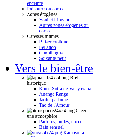
enceinte
Préparer son corps
Zones érogènes
Yoni et Lingam
Autres zones érogènes du
corps
Caresses intimes
Baiser érotique
Fellation
Cunnilingus
Soixante-neuf
Vers le bien-être
Bref
historique
Kâma Sûtra de Vatsyayana
Ananga Ranga
Jardin parfumé
Tao de l'Amour
Créer
une atmosphère
Parfums, huiles, encens
Bain sensuel
Kamasutra