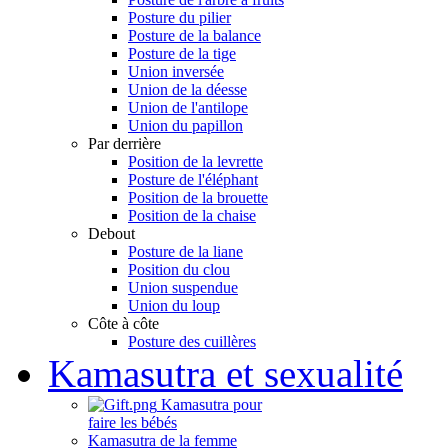
Posture du pilier
Posture de la balance
Posture de la tige
Union inversée
Union de la déesse
Union de l'antilope
Union du papillon
Par derrière
Position de la levrette
Posture de l'éléphant
Position de la brouette
Position de la chaise
Debout
Posture de la liane
Position du clou
Union suspendue
Union du loup
Côte à côte
Posture des cuillères
Kamasutra et sexualité
Kamasutra pour
faire les bébés
Kamasutra de la femme