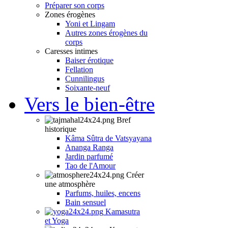
Préparer son corps
Zones érogènes
Yoni et Lingam
Autres zones érogènes du
corps
Caresses intimes
Baiser érotique
Fellation
Cunnilingus
Soixante-neuf
Vers le bien-être
Bref
historique
Kâma Sûtra de Vatsyayana
Ananga Ranga
Jardin parfumé
Tao de l'Amour
Créer
une atmosphère
Parfums, huiles, encens
Bain sensuel
Kamasutra
et Yoga