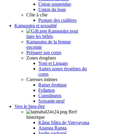
Union suspendue
Union du loup
Côte à côte
Posture des cuillères
Kamasutra et sexualité
Kamasutra pour
faire les bébés
Kamasutra de la femme
enceinte
Préparer son corps
Zones érogènes
Yoni et Lingam
Autres zones érogènes du
corps
Caresses intimes
Baiser érotique
Fellation
Cunnilingus
Soixante-neuf
Vers le bien-être
Bref
historique
Kâma Sûtra de Vatsyayana
Ananga Ranga
Jardin parfumé