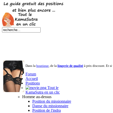
Dans la
boutique
, de la
lingerie de qualité
à prix discount. Et si 
Forum
Accueil
Positions
Tout le
KamaSutra en un clic
Homme au-dessus
Position du missionnaire
Danse du missionnaire
Position de l'indra