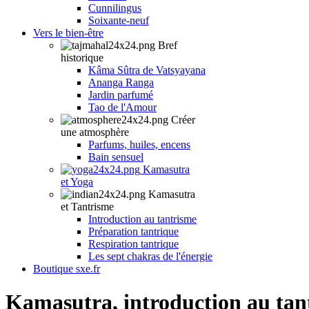
Cunnilingus
Soixante-neuf
Vers le bien-être
Bref
historique
Kâma Sûtra de Vatsyayana
Ananga Ranga
Jardin parfumé
Tao de l'Amour
Créer
une atmosphère
Parfums, huiles, encens
Bain sensuel
Kamasutra
et Yoga
Kamasutra
et Tantrisme
Introduction au tantrisme
Préparation tantrique
Respiration tantrique
Les sept chakras de l'énergie
Boutique sxe.fr
Kamasutra, introduction au tan