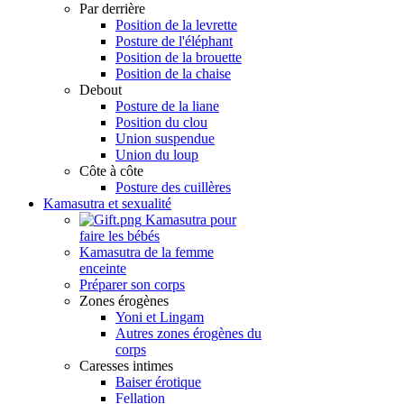
Par derrière
Position de la levrette
Posture de l'éléphant
Position de la brouette
Position de la chaise
Debout
Posture de la liane
Position du clou
Union suspendue
Union du loup
Côte à côte
Posture des cuillères
Kamasutra et sexualité
Kamasutra pour
faire les bébés
Kamasutra de la femme
enceinte
Préparer son corps
Zones érogènes
Yoni et Lingam
Autres zones érogènes du
corps
Caresses intimes
Baiser érotique
Fellation